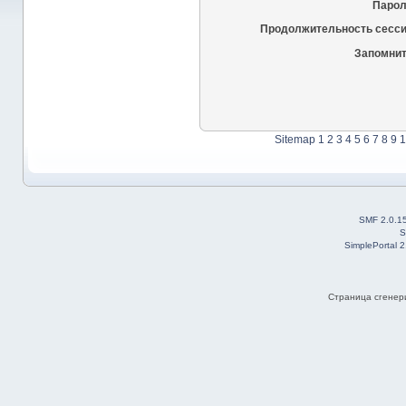
Парол
Продолжительность сесси
Запомнит
Sitemap
1
2
3
4
5
6
7
8
9
1
SMF 2.0.1
S
SimplePortal 
Страница сгенери