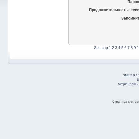
Парол
Продолжительность сесси
Запомнит
Sitemap
1
2
3
4
5
6
7
8
9
1
SMF 2.0.1
S
SimplePortal 
Страница сгенери