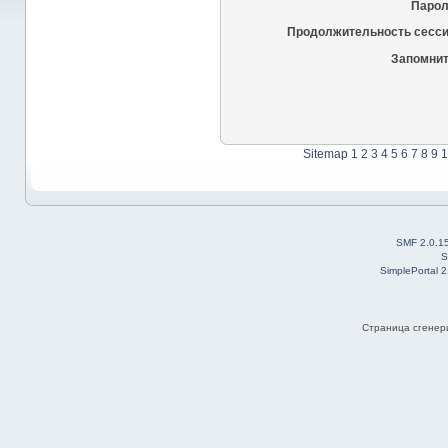
Парол
Продолжительность сесси
Запомнит
Sitemap
1
2
3
4
5
6
7
8
9
1
SMF 2.0.1
S
SimplePortal 
Страница сгенери