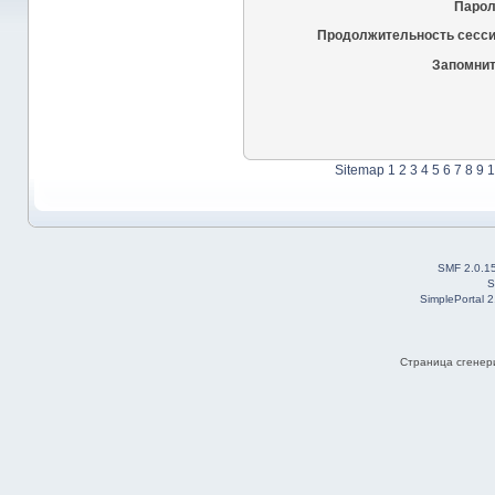
Парол
Продолжительность сесси
Запомнит
Sitemap
1
2
3
4
5
6
7
8
9
1
SMF 2.0.1
S
SimplePortal 
Страница сгенери