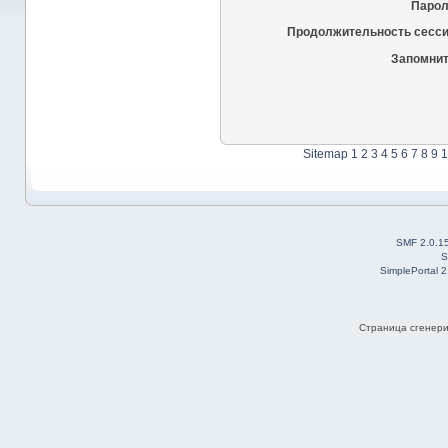
Парол
Продолжительность сесси
Запомнит
Sitemap
1
2
3
4
5
6
7
8
9
1
SMF 2.0.1
S
SimplePortal 
Страница сгенерир