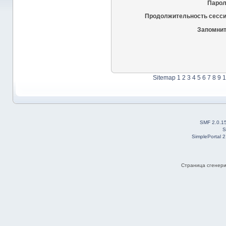
Парол
Продолжительность сесси
Запомнит
Sitemap
1
2
3
4
5
6
7
8
9
1
SMF 2.0.1
S
SimplePortal 
Страница сгенерир