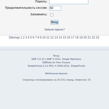
Пароль:
Продолжительность сессии:
Запомнить:
Забыли пароль?
Sitemap
1
2
3
4
5
6
7
8
9
10
11
12
13
14
15
16
17
18
19
20
21
22
23
Вход
SMF 2.0.15
|
SMF © 2011
,
Simple Machines
SMFAds
for
Free Forums
SimplePortal 2.3.4 RC1 © 2008-2011, SimplePortal
Мобильная версия
Страница сгенерирована за 20.101 секунд. Запросов: 15.