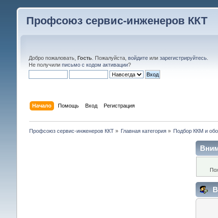
Профсоюз сервис-инженеров ККТ
Добро пожаловать,
Гость
. Пожалуйста,
войдите
или
зарегистрируйтесь
.
Не получили
письмо с кодом активации
?
Начало
Помощь
Вход
Регистрация
Профсоюз сервис-инженеров ККТ
»
Главная категория
»
Подбор ККМ и обо
Вним
По
В