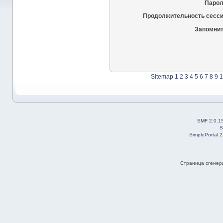
Парол
Продолжительность сесси
Запомнит
Sitemap
1
2
3
4
5
6
7
8
9
1
SMF 2.0.1
S
SimplePortal 
Страница сгенери