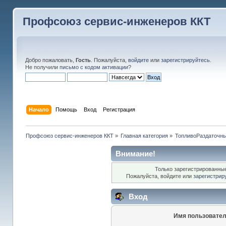
Профсоюз сервис-инженеров ККТ
Добро пожаловать,
Гость
. Пожалуйста,
войдите
или
зарегистрируйтесь
.
Не получили
письмо с кодом активации
?
Начало
Помощь
Вход
Регистрация
Профсоюз сервис-инженеров ККТ
»
Главная категория
»
ТопливоРаздаточны
Внимание!
Только зарегистрированные
Пожалуйста, войдите или
зарегистрир
Вход
Имя пользовател