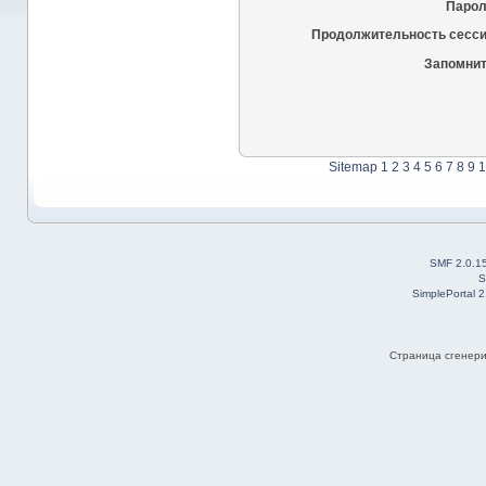
Парол
Продолжительность сесси
Запомнит
Sitemap
1
2
3
4
5
6
7
8
9
1
SMF 2.0.1
S
SimplePortal 
Страница сгенерир