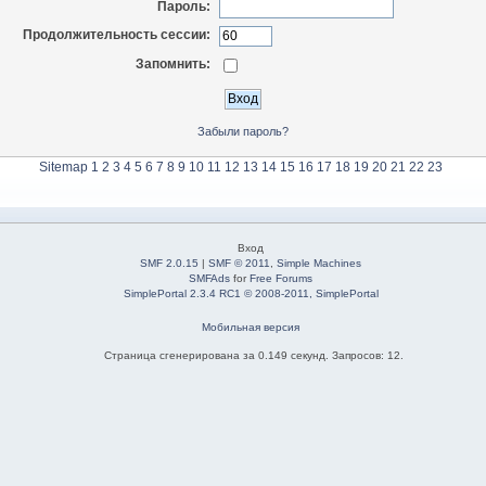
Пароль:
Продолжительность сессии:
Запомнить:
Забыли пароль?
Sitemap
1
2
3
4
5
6
7
8
9
10
11
12
13
14
15
16
17
18
19
20
21
22
23
Вход
SMF 2.0.15
|
SMF © 2011
,
Simple Machines
SMFAds
for
Free Forums
SimplePortal 2.3.4 RC1 © 2008-2011, SimplePortal
Мобильная версия
Страница сгенерирована за 0.149 секунд. Запросов: 12.