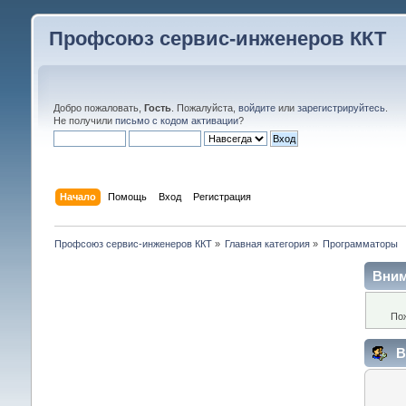
Профсоюз сервис-инженеров ККТ
Добро пожаловать,
Гость
. Пожалуйста,
войдите
или
зарегистрируйтесь
.
Не получили
письмо с кодом активации
?
Начало
Помощь
Вход
Регистрация
Профсоюз сервис-инженеров ККТ
»
Главная категория
»
Программаторы
Вним
По
В