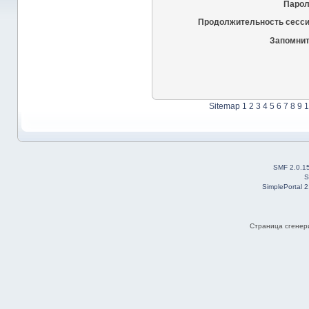
Парол
Продолжительность сесси
Запомнит
Sitemap
1
2
3
4
5
6
7
8
9
1
SMF 2.0.1
S
SimplePortal 
Страница сгенери