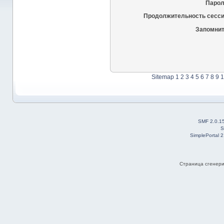
Парол
Продолжительность сесси
Запомнит
Sitemap
1
2
3
4
5
6
7
8
9
1
SMF 2.0.1
S
SimplePortal 
Страница сгенерир