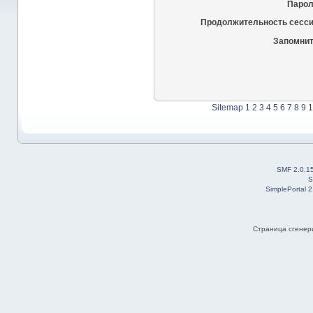
Парол
Продолжительность сесси
Запомнит
Sitemap
1
2
3
4
5
6
7
8
9
1
SMF 2.0.1
S
SimplePortal 
Страница сгенери