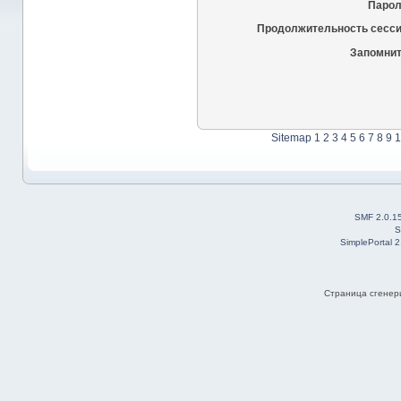
Парол
Продолжительность сесси
Запомнит
Sitemap
1
2
3
4
5
6
7
8
9
1
SMF 2.0.1
S
SimplePortal 
Страница сгенери