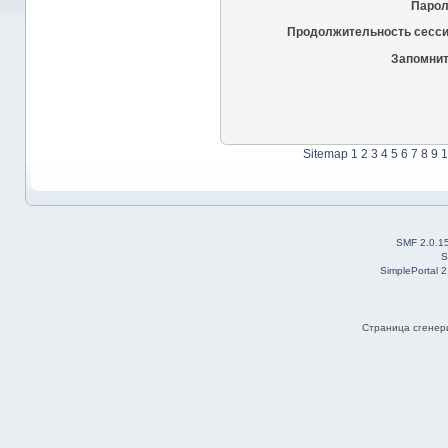
Парол
Продолжительность сесси
Запомнит
Sitemap
1
2
3
4
5
6
7
8
9
1
SMF 2.0.1
S
SimplePortal 
Страница сгенери