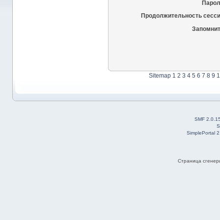
Парол
Продолжительность сесси
Запомнит
Sitemap
1
2
3
4
5
6
7
8
9
1
SMF 2.0.1
S
SimplePortal 
Страница сгенери