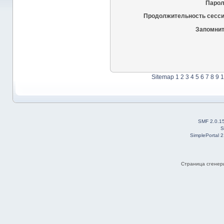
Парол
Продолжительность сесси
Запомнит
Sitemap
1
2
3
4
5
6
7
8
9
1
SMF 2.0.1
S
SimplePortal 
Страница сгенери