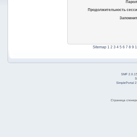
Парол
Продолжительность сесси
Запомнит
Sitemap
1
2
3
4
5
6
7
8
9
1
SMF 2.0.1
S
SimplePortal 
Страница сгенери