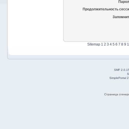
Парол
Продолжительность сесси
Запомнит
Sitemap
1
2
3
4
5
6
7
8
9
1
SMF 2.0.1
S
SimplePortal 
Страница сгенери