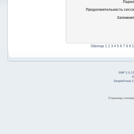
Парол
Продолжительность сесси
Запомнит
Sitemap
1
2
3
4
5
6
7
8
9
1
SMF 2.0.1
S
SimplePortal 
Страница сгенери