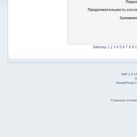
Парол
Продолжительность сесси
Запомнит
Sitemap
1
2
3
4
5
6
7
8
9
1
SMF 2.0.1
S
SimplePortal 
Страница сгенери