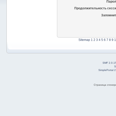
Парол
Продолжительность сесси
Запомнит
Sitemap
1
2
3
4
5
6
7
8
9
1
SMF 2.0.1
S
SimplePortal 
Страница сгенери