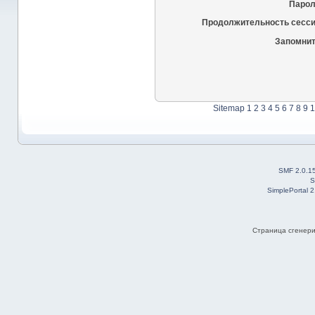
Парол
Продолжительность сесси
Запомнит
Sitemap
1
2
3
4
5
6
7
8
9
1
SMF 2.0.1
S
SimplePortal 
Страница сгенерир