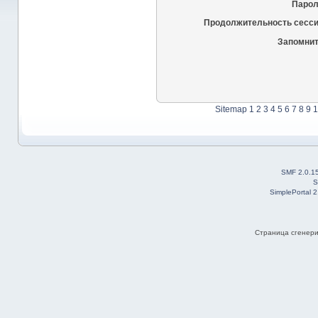
Парол
Продолжительность сесси
Запомнит
Sitemap
1
2
3
4
5
6
7
8
9
1
SMF 2.0.1
S
SimplePortal 
Страница сгенерир