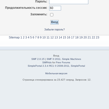
Пароль:
Продолжительность сессии:
Запомнить:
Забыли пароль?
Sitemap
1
2
3
4
5
6
7
8
9
10
11
12
13
14
15
16
17
18
19
20
21
22
23
Вход
SMF 2.0.15
|
SMF © 2011
,
Simple Machines
SMFAds
for
Free Forums
SimplePortal 2.3.4 RC1 © 2008-2011, SimplePortal
Мобильная версия
Страница сгенерирована за 23.427 секунд. Запросов: 12.