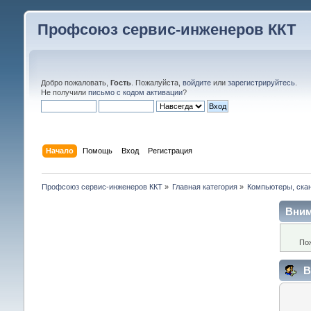
Профсоюз сервис-инженеров ККТ
Добро пожаловать,
Гость
. Пожалуйста,
войдите
или
зарегистрируйтесь
.
Не получили
письмо с кодом активации
?
Начало
Помощь
Вход
Регистрация
Профсоюз сервис-инженеров ККТ
»
Главная категория
»
Компьютеры, скан
Вним
По
В