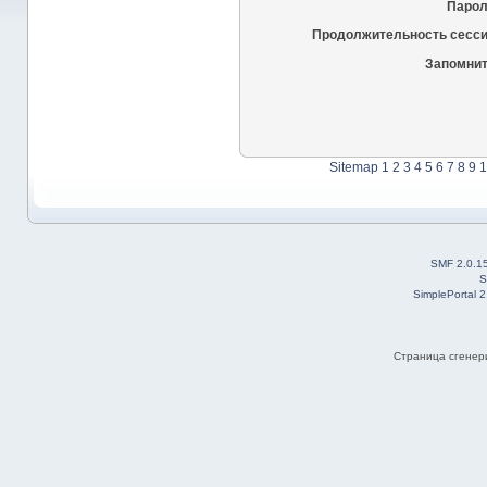
Парол
Продолжительность сесси
Запомнит
Sitemap
1
2
3
4
5
6
7
8
9
1
SMF 2.0.1
S
SimplePortal 
Страница сгенери