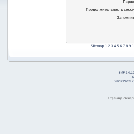
Парол
Продолжительность сесси
Запомнит
Sitemap
1
2
3
4
5
6
7
8
9
1
SMF 2.0.1
S
SimplePortal 
Страница сгенери