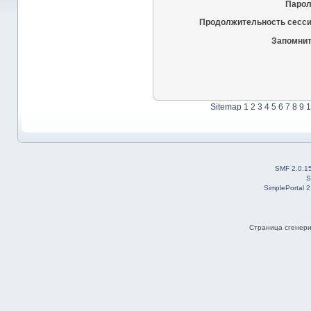
Парол
Продолжительность сесси
Запомнит
Sitemap
1
2
3
4
5
6
7
8
9
1
SMF 2.0.1
S
SimplePortal 
Страница сгенерир