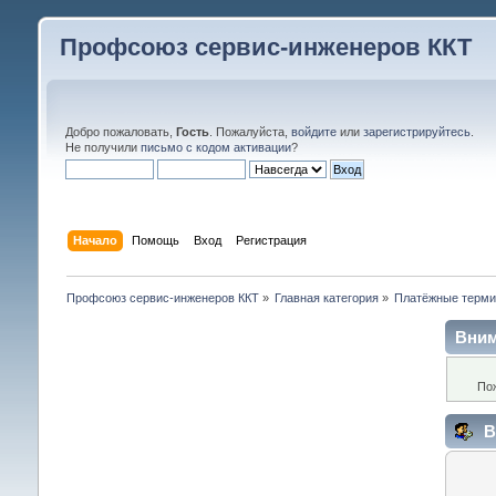
Профсоюз сервис-инженеров ККТ
Добро пожаловать,
Гость
. Пожалуйста,
войдите
или
зарегистрируйтесь
.
Не получили
письмо с кодом активации
?
Начало
Помощь
Вход
Регистрация
Профсоюз сервис-инженеров ККТ
»
Главная категория
»
Платёжные терм
Вним
По
В