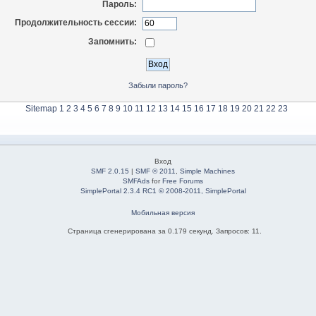
Пароль:
Продолжительность сессии:
Запомнить:
Забыли пароль?
Sitemap
1
2
3
4
5
6
7
8
9
10
11
12
13
14
15
16
17
18
19
20
21
22
23
Вход
SMF 2.0.15
|
SMF © 2011
,
Simple Machines
SMFAds
for
Free Forums
SimplePortal 2.3.4 RC1 © 2008-2011, SimplePortal
Мобильная версия
Страница сгенерирована за 0.179 секунд. Запросов: 11.