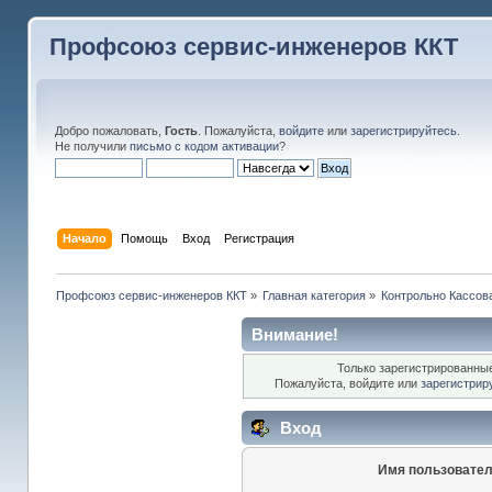
Профсоюз сервис-инженеров ККТ
Добро пожаловать,
Гость
. Пожалуйста,
войдите
или
зарегистрируйтесь
.
Не получили
письмо с кодом активации
?
Начало
Помощь
Вход
Регистрация
Профсоюз сервис-инженеров ККТ
»
Главная категория
»
Контрольно Кассов
Внимание!
Только зарегистрированные
Пожалуйста, войдите или
зарегистрир
Вход
Имя пользовател