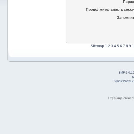
Парол
Продолжительность сесси
Запомнит
Sitemap
1
2
3
4
5
6
7
8
9
1
SMF 2.0.1
S
SimplePortal 
Страница сгенери