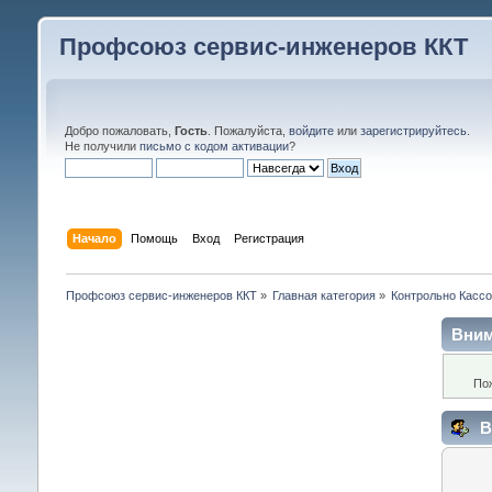
Профсоюз сервис-инженеров ККТ
Добро пожаловать,
Гость
. Пожалуйста,
войдите
или
зарегистрируйтесь
.
Не получили
письмо с кодом активации
?
Начало
Помощь
Вход
Регистрация
Профсоюз сервис-инженеров ККТ
»
Главная категория
»
Контрольно Кассо
Вним
По
В