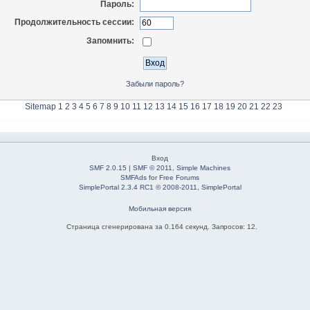
Пароль:
Продолжительность сессии:
Запомнить:
Забыли пароль?
Sitemap
1
2
3
4
5
6
7
8
9
10
11
12
13
14
15
16
17
18
19
20
21
22
23
Вход
SMF 2.0.15
|
SMF © 2011
,
Simple Machines
SMFAds
for
Free Forums
SimplePortal 2.3.4 RC1 © 2008-2011, SimplePortal
Мобильная версия
Страница сгенерирована за 0.164 секунд. Запросов: 12.