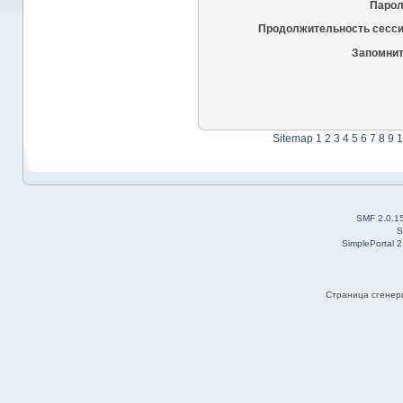
Парол
Продолжительность сесси
Запомнит
Sitemap
1
2
3
4
5
6
7
8
9
1
SMF 2.0.1
S
SimplePortal 
Страница сгенери