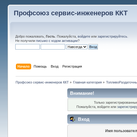
Профсоюз сервис-инженеров ККТ
Добро пожаловать,
Гость
. Пожалуйста,
войдите
или
зарегистрируйтесь
.
Не получили
письмо с кодом активации
?
Начало
Помощь
Вход
Регистрация
Профсоюз сервис-инженеров ККТ
»
Главная категория
»
ТопливоРаздаточны
Внимание!
Только зарегистрированные
Пожалуйста, войдите или
зарегистрир
Вход
Имя пользовател