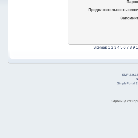
Парол
Продолжительность сесси
Запомнит
Sitemap
1
2
3
4
5
6
7
8
9
1
SMF 2.0.1
S
SimplePortal 
Страница сгенери