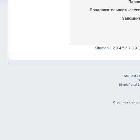
Парол
Продолжительность сесси
Запомнит
Sitemap
1
2
3
4
5
6
7
8
9
1
SMF 2.0.1
S
SimplePortal 
Страница сгенери