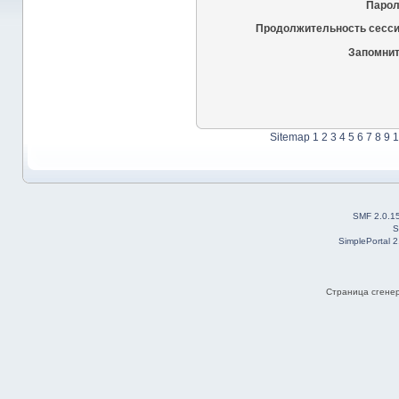
Парол
Продолжительность сесси
Запомнит
Sitemap
1
2
3
4
5
6
7
8
9
1
SMF 2.0.1
S
SimplePortal 
Страница сгенер